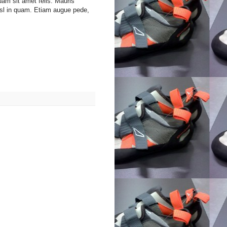
uam sit amet felis. Mauris
isl in quam. Etiam augue pede,