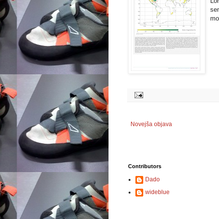
Lor
sem
mol
Novejša objava
Contributors
Dado
wideblue