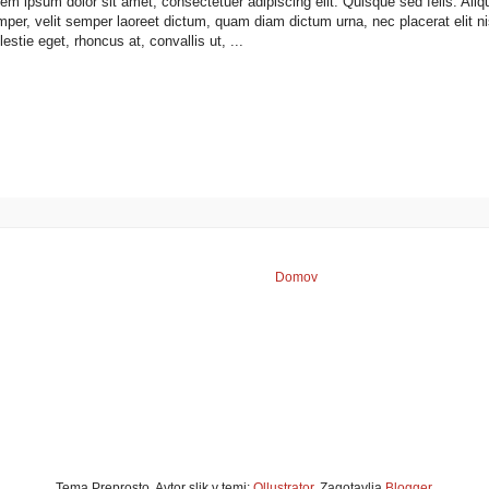
em ipsum dolor sit amet, consectetuer adipiscing elit. Quisque sed felis. Aliq
per, velit semper laoreet dictum, quam diam dictum urna, nec placerat elit n
estie eget, rhoncus at, convallis ut, ...
Domov
Tema Preprosto. Avtor slik v temi:
Ollustrator
. Zagotavlja
Blogger
.