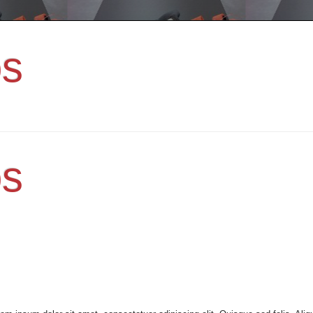
os
os